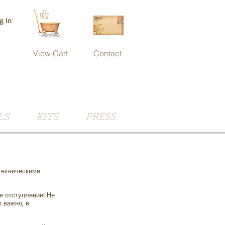
g In
View Cart
Contact
LS
KITS
PRESS
техническими
е отступление! Не
о важно, в