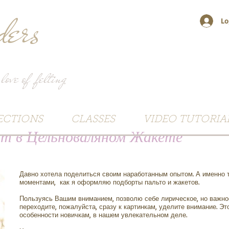
ers
Lo
 love of felting
ECTIONS
CLASSES
VIDEO TUTORIA
т в Цельноваляном Жакете
Давно хотела поделиться своим наработанным опытом. А именно 
моментами, как я оформляю подборты пальто и жакетов.
Пользуясь Вашим вниманием, позволю себе лирическое, но важно
переходите, пожалуйста, сразу к картинкам, уделите внимание. Эт
особенности новичкам, в нашем увлекательном деле.