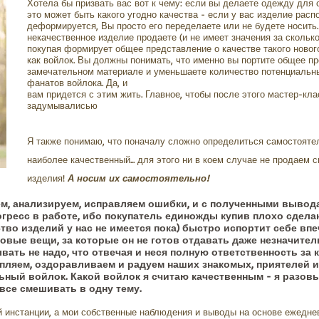
Хотела бы призвать вас вот к чему: если вы делаете одежду для 
это может быть какого угодно качества - если у вас изделие расп
деформируется, Вы просто его переделаете или не будете носить.
некачественное изделие продаете (и не имеет значения за сколько
покупая формирует общее представление о качестве такого новог
как войлок. Вы должны понимать, что именно вы портите общее п
замечательном материале и уменьшаете количество потенциальн
фанатов войлока. Да, и
вам придется с этим жить. Главное, чтобы после этого мастер-кла
задумывалисью
Я также понимаю, что поначалу сложно определиться самостоятел
наиболее качественный... для этого ни в коем случае не продаем 
изделия!
А носим их самостоятельно!
аем, анализируем, исправляем ошибки, и с полученными выво
огресс в работе, ибо покупатель единожды купив плохо сдел
во изделий у нас не имеется пока) быстро испортит себе впе
овые вещи, за которые он не готов отдавать даже незначите
ывать не надо, что отвечая и неся полную ответственность за 
пляем, оздоравливаем и радуем наших знакомых, приятелей и
ный войлок. Какой войлок я считаю качественным - я разовь
 все смешивать в одну тему.
й инстанции, а мои собственные наблюдения и выводы на основе ежеднев