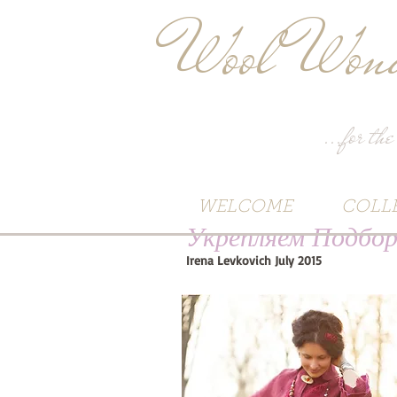
Wool Wond
...for the
WELCOME
COLL
Укрепляем Подбор
Irena Levkovich July 2015