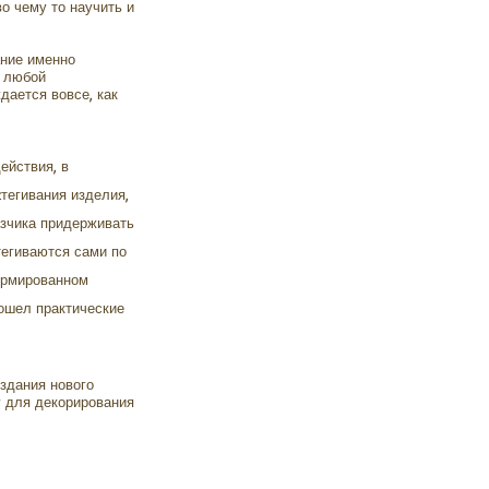
о чему то научить и
ание именно
о любой
дается вовсе, как
ействия, в
cтегивания изделия,
азчика придерживать
тегиваются сами по
формированном
ошел практические
здания нового
у для декорирования