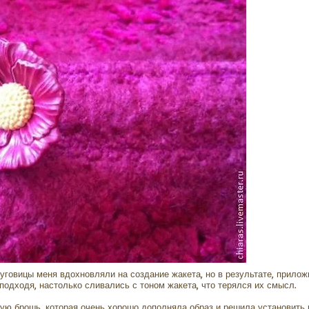
пуговицы меня вдохновляли на создание жакета, но в результате, прилож
подходя, настолько сливались с тоном жакета, что терялся их смысл.
ую брошь, которая очень хорошо дополняла образ и решила установить 