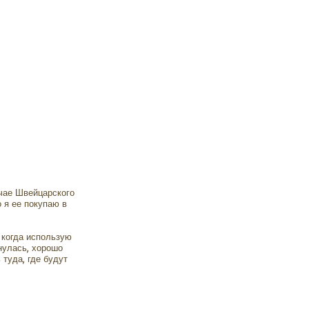
учае Швейцарского
о я ее покупаю в
 когда использую
нулась, хорошо
туда, где будут