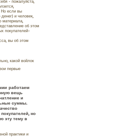
себя - пожалуйста,
олзется,
 Но если вы
 денег) и человек,
о материала,
редставление об этом
ых покупателей-
сса, вы об этом
ьно, какой войлок
свои первые
дами работаем
анную вещь
чатление и
льные суммы.
качество
 покупателей, но
ю эту тему в
ной практики и