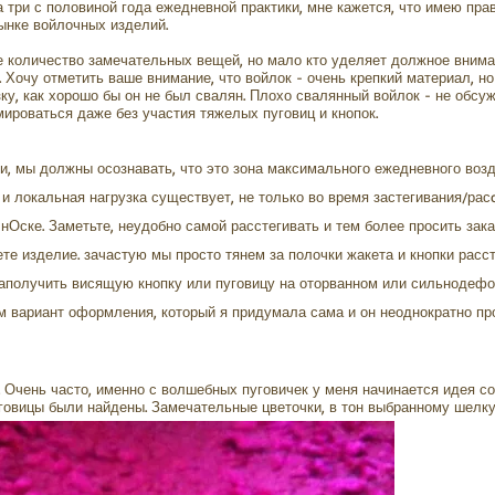
 три с половиной года ежедневной практики, мне кажется, что имею прав
нке войлочных изделий.
 количество замечательных вещей, но мало кто уделяет должное вним
 Хочу отметить ваше внимание, что войлок - очень крепкий материал, н
у, как хорошо бы он не был свалян. Плохо свалянный войлок - не обсуж
мироваться даже без участия тяжелых пуговиц и кнопок.
, мы должны осознавать, что это зона максимального ежедневного возд
и локальная нагрузка существует, не только во время застегивания/рас
 нОске. Заметьте, неудобно самой расстегивать и тем более просить зак
ете изделие. зачастую мы просто тянем за полочки жакета и кнопки расс
 заполучить висящую кнопку или пуговицу на оторванном или сильноде
м вариант оформления, который я придумала сама и он неоднократно пр
 Очень часто, именно с волшебных пуговичек у меня начинается идея со
пуговицы были найдены. Замечательные цветочки, в тон выбранному шелк