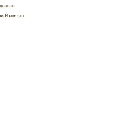
адежные.
и. И мне это