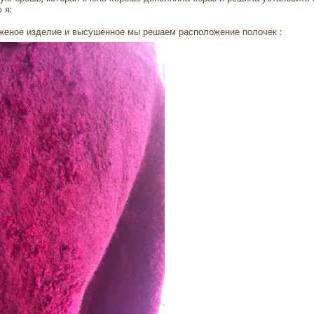
 я:
аженое изделие и высушенное мы решаем расположение полочек :