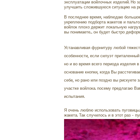
эксплуатации войлочных изделий. Но за
улучшить сложившуюся ситуацию на ры
В последнее время, наблюдаю большое
укреплению подборта жакетов и пальто.
войлок плохо держит локальную нагрузк
вы понимаете... он будет быстро дефор
Устанавливая фурнитуру любой тяжести
особенности, если силуэт приталенный 
но и во время всего периода изделия в
основание кнопки, когда Вы расстегива
себе, но рано или поздно вы рискуете
участке войлока. посему предлагаю Ва
испытания.
Я очень люблю использовать пуговицы.
жакета. Так случилось и в этот раз - 
поверхности и мериноса цвета фуксии: